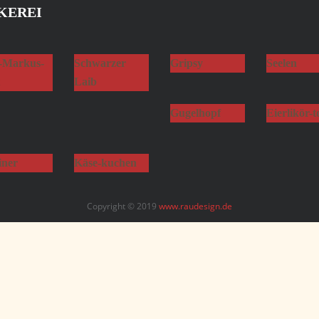
KEREI
-Markus-
Schwarzer
Gripsy
Seelen
Laib
Gugelhopf
Eierlikör-t
iner
Käse-kuchen
Copyright © 2019
www.raudesign.de