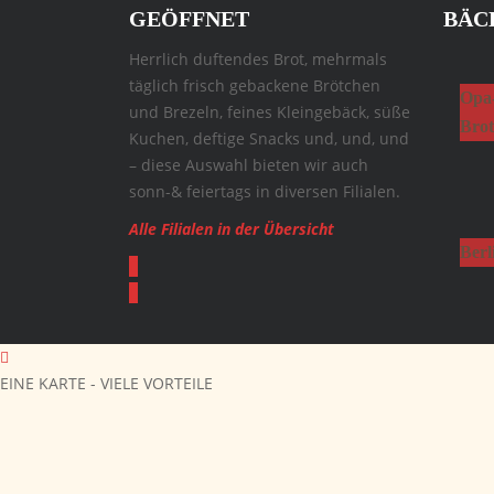
GEÖFFNET
BÄC
Herrlich duftendes Brot, mehrmals
täglich frisch gebackene Brötchen
Opa
und Brezeln, feines Kleingebäck, süße
Brot
Kuchen, deftige Snacks und, und, und
– diese Auswahl bieten wir auch
sonn-& feiertags in diversen Filialen.
Alle Filialen in der Übersicht
Berl
EINE KARTE - VIELE VORTEILE