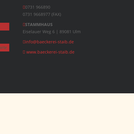
0731 966890
0731 9668977 (FAX)
STAMMHAUS
Eiselauer Weg 6 | 89081 Ulm
info@baeckerei-staib.de
orte
www.baeckerei-staib.de