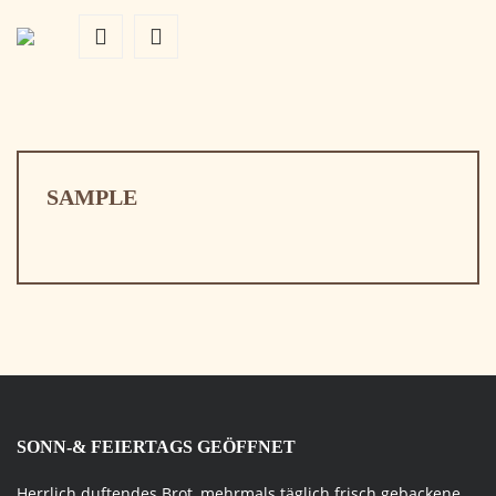
LATEST POSTS
SAMPLE
SONN-& FEIERTAGS GEÖFFNET
Herrlich duftendes Brot, mehrmals täglich frisch gebackene